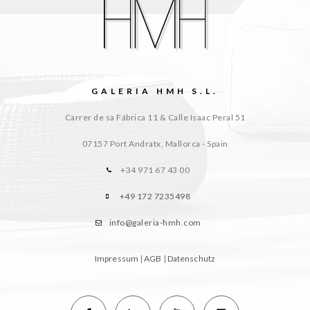
GALERIA HMH S.L.
Carrer de sa Fábrica 11 & Calle Isaac Peral 51
07157 Port Andratx, Mallorca - Spain
+34 971 67 43 00
+49 172 7235498
info@galeria-hmh.com
Impressum
|
AGB
|
Datenschutz