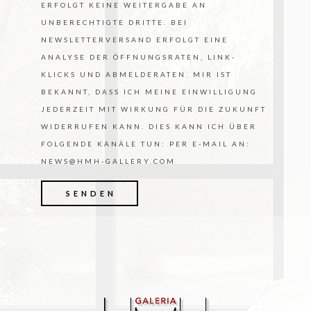
RFOLGT KEINE WEITERGABE AN U
NBERECHTIGTE DRITTE. BEI N
EWSLETTERVERSAND ERFOLGT EINE A
NALYSE DER ÖFFNUNGSRATEN, LINK-K
LICKS UND ABMELDERATEN. MIR IST B
EKANNT, DASS ICH MEINE EINWILLIGUNG J
EDERZEIT MIT WIRKUNG FÜR DIE ZUKUNFT W
IDERRUFEN KANN. DIES KANN ICH ÜBER F
OLGENDE KANÄLE TUN: PER E-MAIL AN: N
EWS@HMH-GALLERY.COM