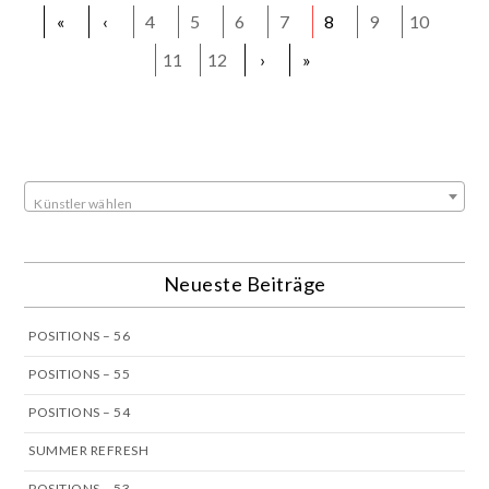
«
‹
4
5
6
7
8
9
10
11
12
›
»
Künstler wählen
Neueste Beiträge
POSITIONS – 56
POSITIONS – 55
POSITIONS – 54
SUMMER REFRESH
POSITIONS – 53