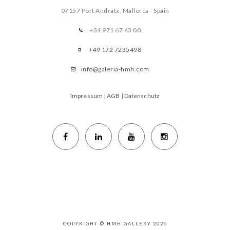
07157 Port Andratx, Mallorca - Spain
+34 971 67 43 00
+49 172 7235498
info@galeria-hmh.com
Impressum
|
AGB
|
Datenschutz
COPYRIGHT © HMH GALLERY 2026