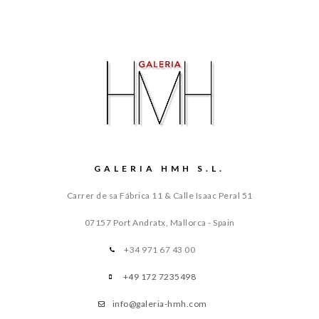
GALERIA HMH S.L.
Carrer de sa Fábrica 11 & Calle Isaac Peral 51
07157 Port Andratx, Mallorca - Spain
+34 971 67 43 00
+49 172 7235498
info@galeria-hmh.com