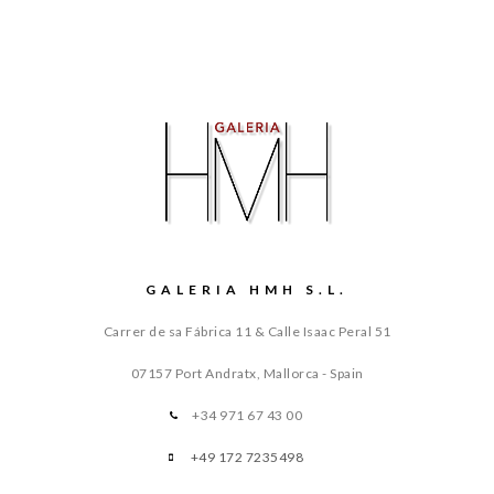
GALERIA HMH S.L.
Carrer de sa Fábrica 11 & Calle Isaac Peral 51
07157 Port Andratx, Mallorca - Spain
+34 971 67 43 00
+49 172 7235498