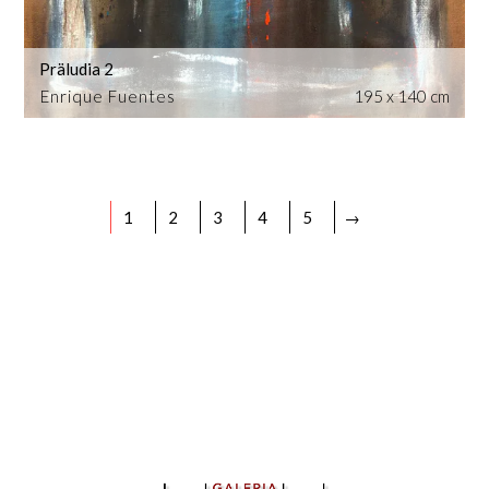
Präludia 2
Enrique Fuentes
195 x 140 cm
1
2
3
4
5
→