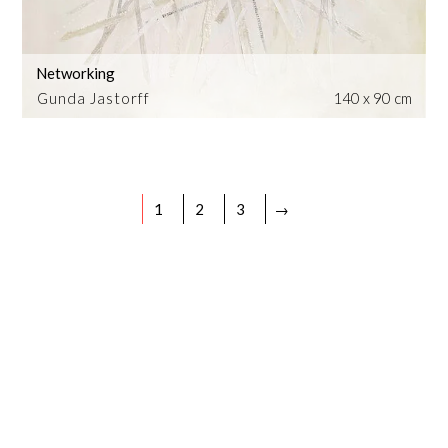
Networking
Gunda Jastorff
140 x 90 cm
1
2
3
→