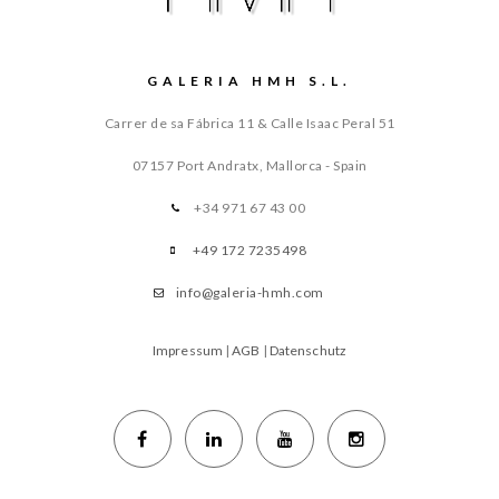
GALERIA HMH S.L.
Carrer de sa Fábrica 11 & Calle Isaac Peral 51
07157 Port Andratx, Mallorca - Spain
+34 971 67 43 00
+49 172 7235498
info@galeria-hmh.com
Impressum
|
AGB
|
Datenschutz