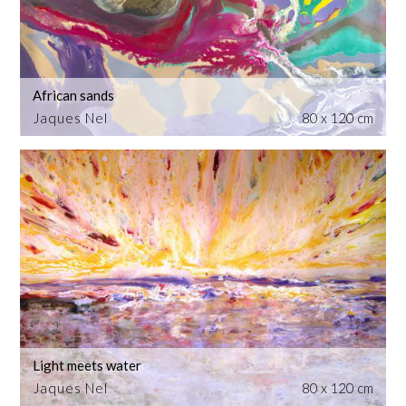
African sands
Jaques Nel
80 x 120 cm
Light meets water
Jaques Nel
80 x 120 cm