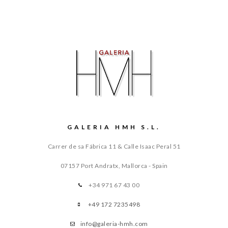
GALERIA HMH S.L.
Carrer de sa Fábrica 11 & Calle Isaac Peral 51
07157 Port Andratx, Mallorca - Spain
+34 971 67 43 00
+49 172 7235498
info@galeria-hmh.com