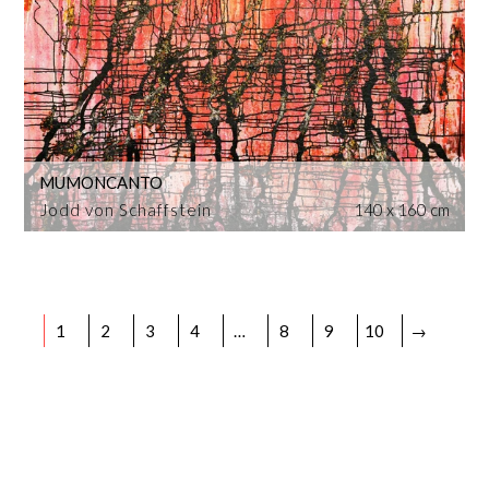
MUMONCANTO
Jodd von Schaffstein
140 x 160 cm
1
2
3
4
…
8
9
10
→