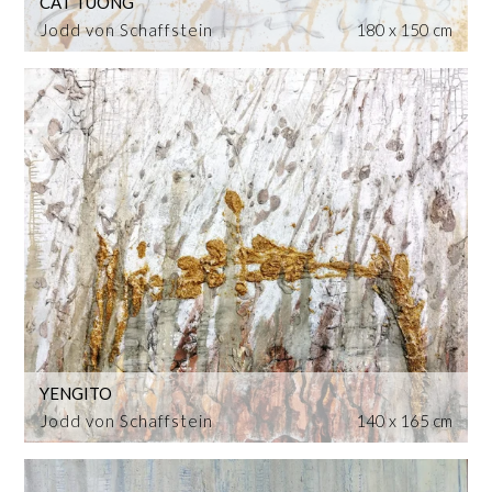
CAT TUONG
Jodd von Schaffstein
180 x 150 cm
YENGITO
Jodd von Schaffstein
140 x 165 cm