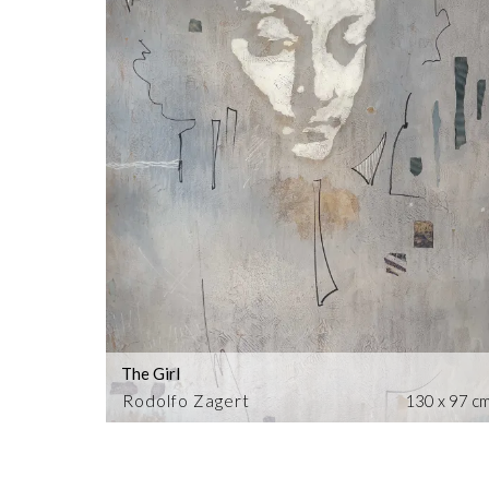
The Girl
Rodolfo Zagert
130 x 97 c