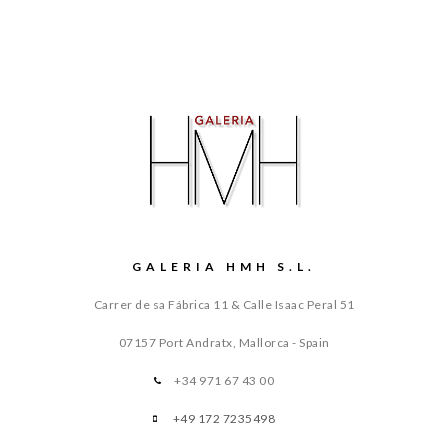
GALERIA HMH S.L.
Carrer de sa Fábrica 11 & Calle Isaac Peral 51
07157 Port Andratx, Mallorca - Spain
+34 971 67 43 00
+49 172 7235498