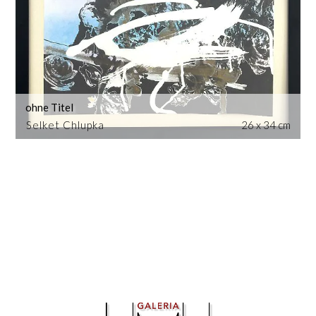
ohne Titel
Selket Chlupka
26 x 34 cm