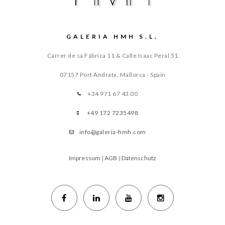
GALERIA HMH S.L.
Carrer de sa Fábrica 11 & Calle Isaac Peral 51
07157 Port Andratx, Mallorca - Spain
+34 971 67 43 00
+49 172 7235498
info@galeria-hmh.com
Impressum
|
AGB
|
Datenschutz