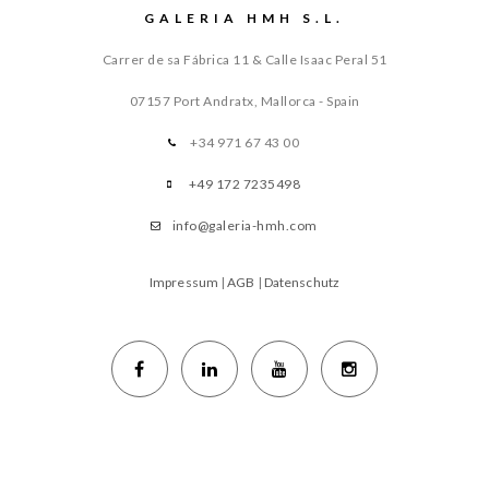
GALERIA HMH S.L.
Carrer de sa Fábrica 11 & Calle Isaac Peral 51
07157 Port Andratx, Mallorca - Spain
+34 971 67 43 00
+49 172 7235498
info@galeria-hmh.com
Impressum
|
AGB
|
Datenschutz