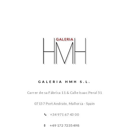
GALERIA HMH S.L.
Carrer de sa Fábrica 11 & Calle Isaac Peral 51
07157 Port Andratx, Mallorca - Spain
+34 971 67 43 00
+49 172 7235498