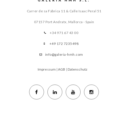
GALERIA HMH S.L.
Carrer de sa Fábrica 11 & Calle Isaac Peral 51
07157 Port Andratx, Mallorca - Spain
+34 971 67 43 00
+49 172 7235498
info@galeria-hmh.com
Impressum
|
AGB
|
Datenschutz