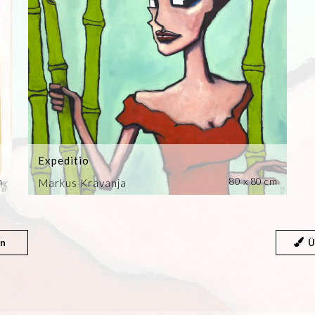
Expeditio
m
80 x 80 cm
Markus Kravanja
en
Ü