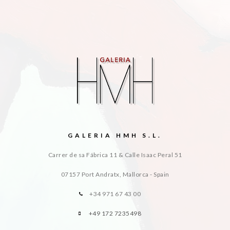
GALERIA HMH S.L.
Carrer de sa Fábrica 11 & Calle Isaac Peral 51
07157 Port Andratx, Mallorca - Spain
+34 971 67 43 00
+49 172 7235498