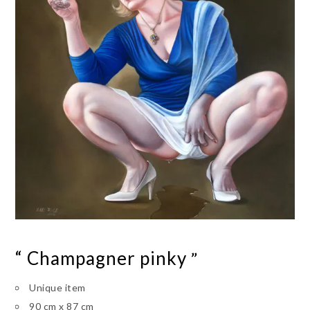
“ Champagner pinky
”
Unique item
90 cm x 87 cm