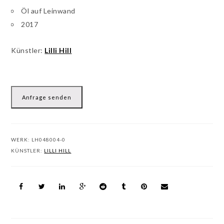
Öl auf Leinwand
2017
Künstler:
Lilli Hill
Anfrage senden
WERK:
LH048004-0
KÜNSTLER:
LILLI HILL