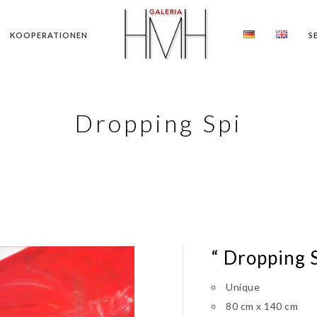
KOOPERATIONEN
S
Dropping Spi
“ Dropping S
Unique
80 cm x 140 cm