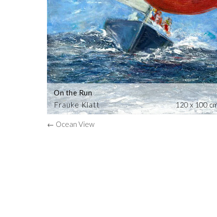
On the Run
Frauke Klatt
120 x 100 c
← Ocean View