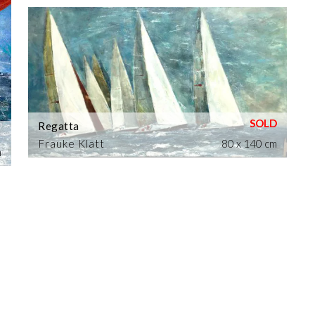
Regatta
Frauke Klatt
80 x 140 cm
m