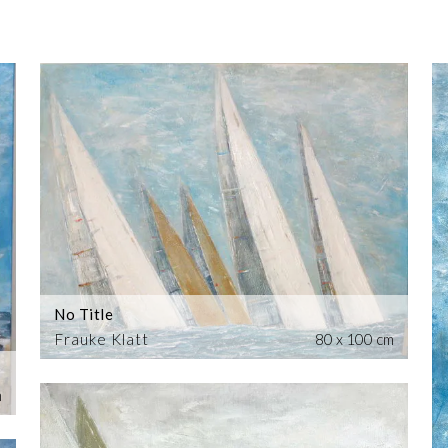
No Title
Frauke Klatt
80 x 100 cm
m