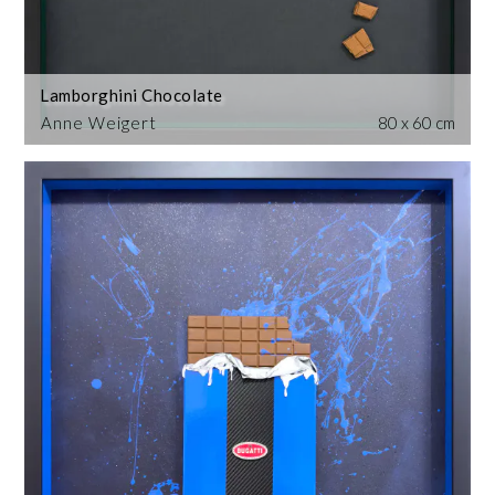
Lamborghini Chocolate
Anne Weigert
80 x 60 cm