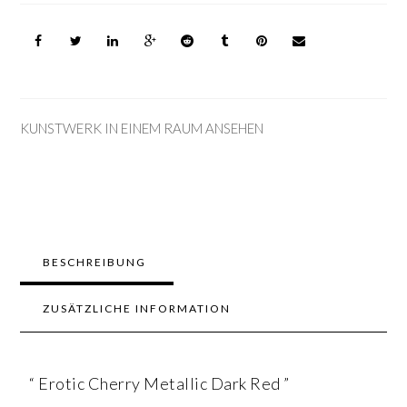
KUNSTWERK IN EINEM RAUM ANSEHEN
BESCHREIBUNG
ZUSÄTZLICHE INFORMATION
“ Erotic Cherry Metallic Dark Red ”