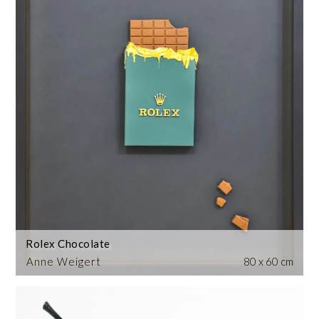
Rolex Chocolate
Anne Weigert
80 x 60 cm