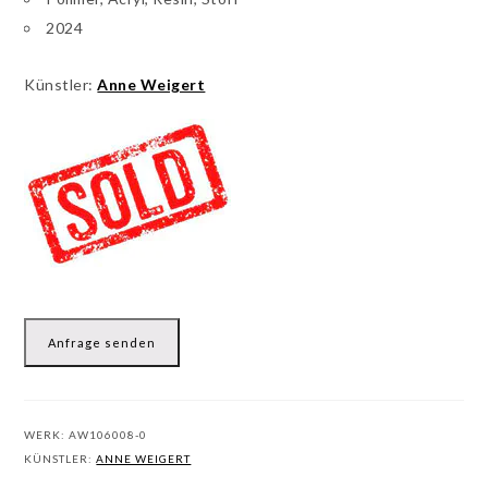
2024
Künstler:
Anne Weigert
Anfrage senden
WERK:
AW106008-0
KÜNSTLER:
ANNE WEIGERT