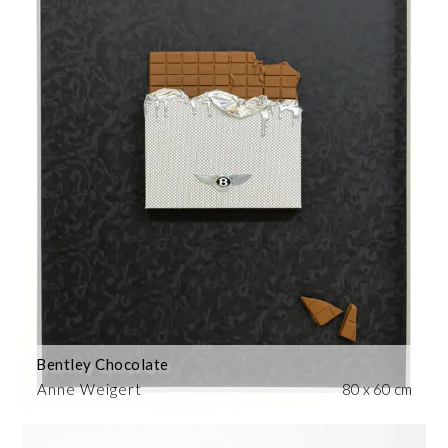
Bentley Chocolate
Anne Weigert
80 x 60 cm