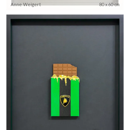
Anne Weigert
80 x 60 cm