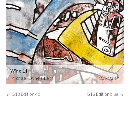
Wine 11
Michael Dyne Mieth
80 x 80 cm
← G18 Edition 4c
G18 Edition blue →