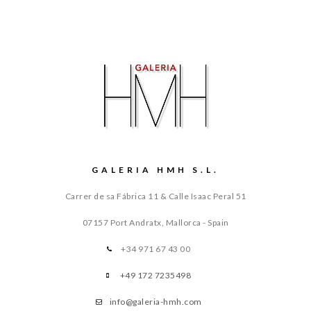
GALERIA HMH S.L.
Carrer de sa Fábrica 11 & Calle Isaac Peral 51
07157 Port Andratx, Mallorca - Spain
+34 971 67 43 00
+49 172 7235498
info@galeria-hmh.com