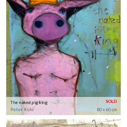
The naked pig king
Peter Kohl
80 x 60 cm