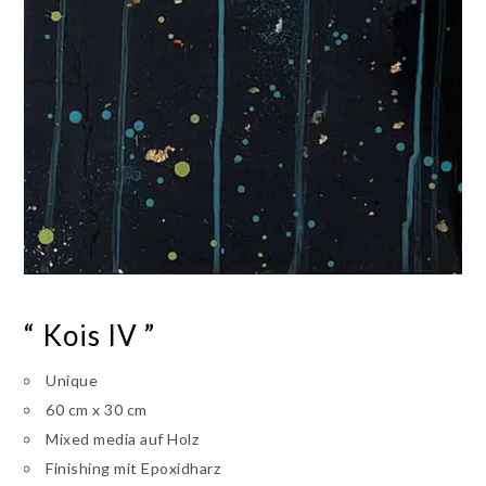
“ Kois IV ”
Unique
60 cm x 30 cm
Mixed media auf Holz
Finishing mit Epoxidharz