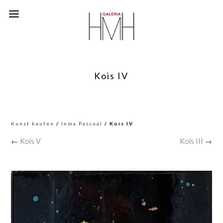
Kois IV
Kunst kaufen
/
Inma Pascual
/ Kois IV
← Kois V
Kois III →