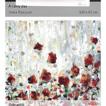
A rainy day
Inma Pascual
100 x 81 cm
Romantic