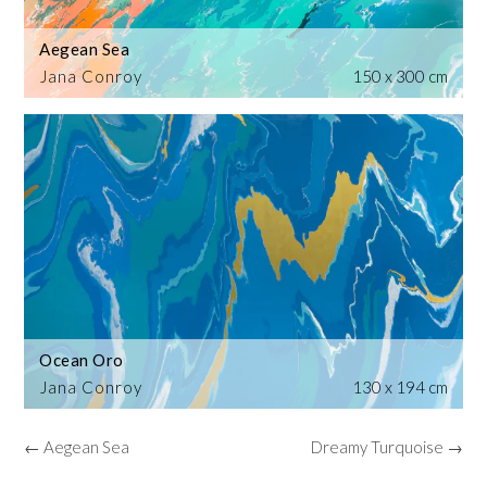
Aegean Sea
Jana Conroy
150 x 300 cm
Ocean Oro
Jana Conroy
130 x 194 cm
← Aegean Sea
Dreamy Turquoise →