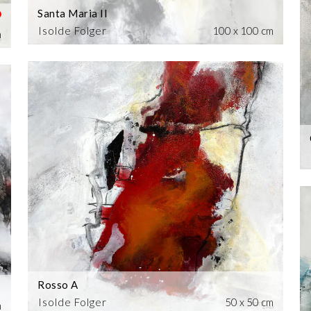
Santa Maria II
Isolde Folger
100 x 100 cm
m
Rosso A
Isolde Folger
50 x 50 cm
m