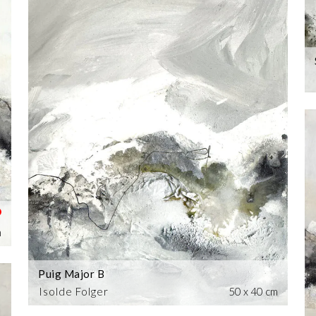
m
Puig Major B
Isolde Folger
50 x 40 cm