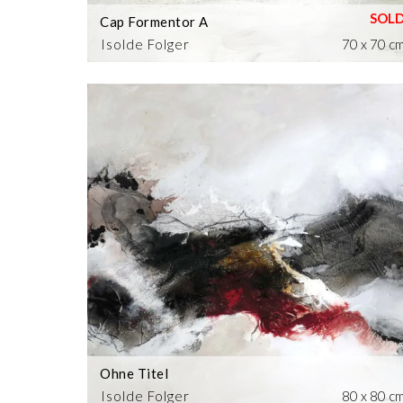
Cap Formentor A
Isolde Folger
70 x 70 c
Ohne Titel
Isolde Folger
80 x 80 c