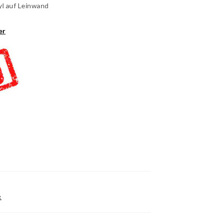
yl auf Leinwand
er
R