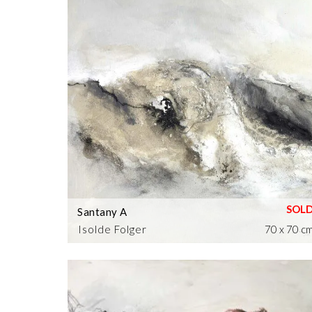
Santany A
Isolde Folger
70 x 70 c