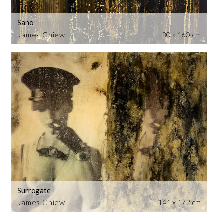
Sano
James Chiew
80 x 160 cm
Surrogate
James Chiew
141 x 172 cm