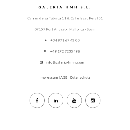
GALERIA HMH S.L.
Carrer de sa Fábrica 11 & Calle Isaac Peral 51
07157 Port Andratx, Mallorca - Spain
+34 971 67 43 00
+49 172 7235498
info@galeria-hmh.com
Impressum
|
AGB
|
Datenschutz