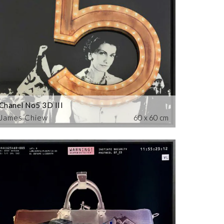
Chanel No5 3D III
James Chiew
60 x 60 cm