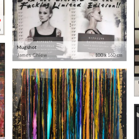
m
Mugshot
James Chiew
100 x 160 cm