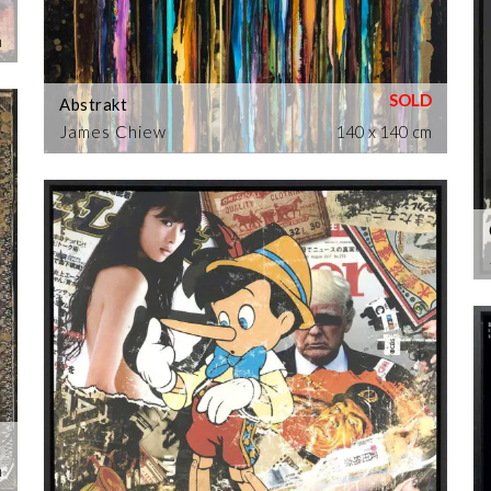
m
Abstrakt
James Chiew
140 x 140 cm
m