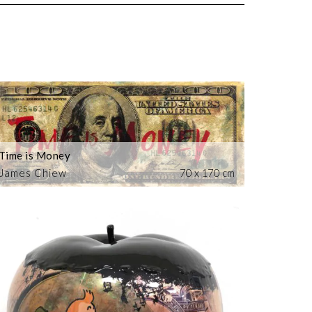
Time is Money
James Chiew
70 x 170 cm