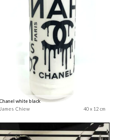
Chanel white black
James Chiew
40 x 12 cm