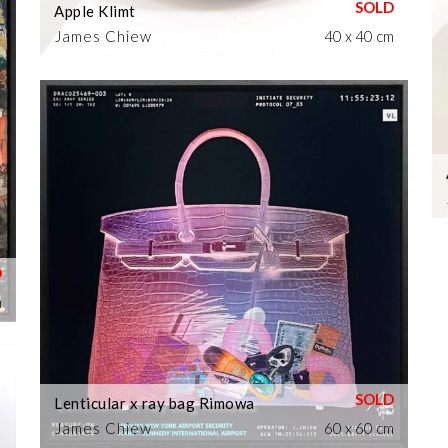
Apple Klimt
James Chiew
40 x 40 cm
m
Lenticular x ray bag Rimowa
James Chiew
60 x 60 cm