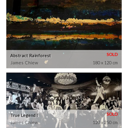
Abstract Rainforest
James Chiew
180 x 120 cm
True Legend I
James Chiew
120 x 250 cm