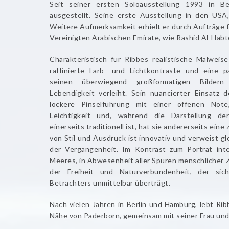
Seit seiner ersten Soloausstellung 1993 in Ber
ausgestellt. Seine erste Ausstellung in den USA
Weitere Aufmerksamkeit erhielt er durch Aufträge f
Vereinigten Arabischen Emirate, wie Rashid Al-Habt
Charakteristisch für Ribbes realistische Malweise
raffinierte Farb- und Lichtkontraste und eine par
seinen überwiegend großformatigen Bilder
Lebendigkeit verleiht. Sein nuancierter Einsatz
lockere Pinselführung mit einer offenen Not
Leichtigkeit und, während die Darstellung de
einerseits traditionell ist, hat sie andererseits eine
von Stil und Ausdruck ist innovativ und verweist gl
der Vergangenheit. Im Kontrast zum Porträt int
Meeres, in Abwesenheit aller Spuren menschlicher Zi
der Freiheit und Naturverbundenheit, der si
Betrachters unmittelbar überträgt.
Nach vielen Jahren in Berlin und Hamburg, lebt Rib
Nähe von Paderborn, gemeinsam mit seiner Frau und