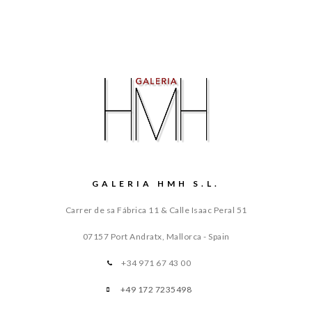
GALERIA HMH S.L.
Carrer de sa Fábrica 11 & Calle Isaac Peral 51
07157 Port Andratx, Mallorca - Spain
+34 971 67 43 00
+49 172 7235498