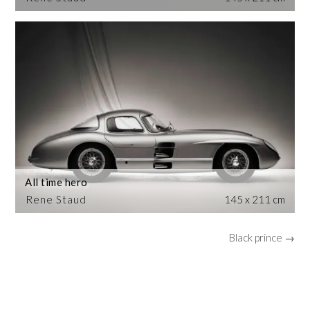
All time hero
Rene Staud
145 x 211 cm
Black prince →