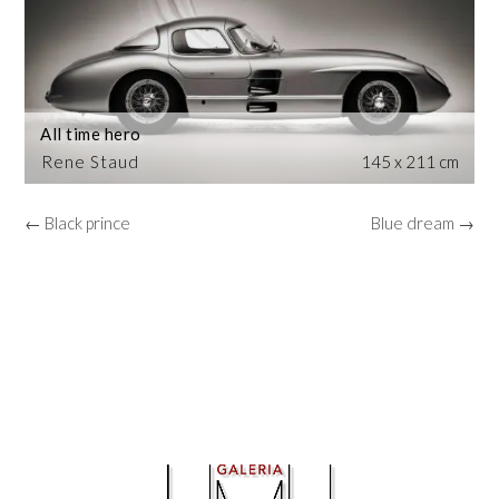
All time hero
Rene Staud
145 x 211 cm
← Black prince
Blue dream →