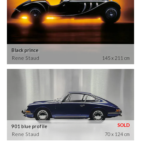
Black prince
Rene Staud
145 x 211 cm
901 blue profile
Rene Staud
70 x 124 cm