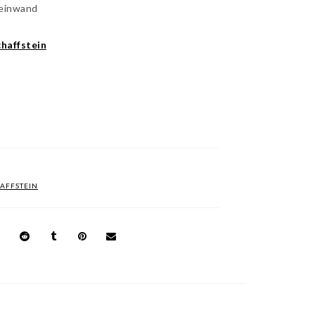
Leinwand
haffstein
AFFSTEIN