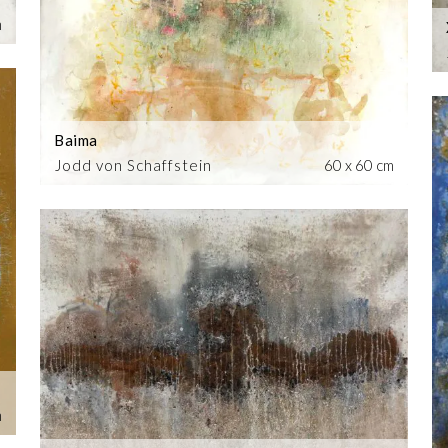
m
Baima
Jodd von Schaffstein
60 x 60 cm
m