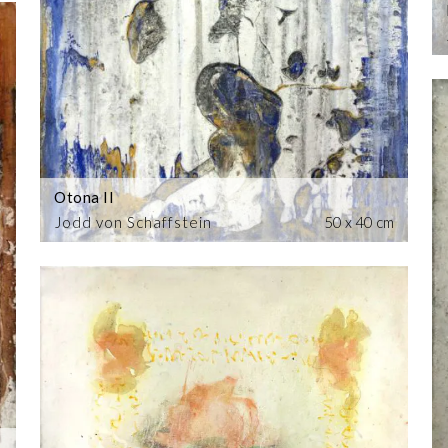
Otona II
Jodd von Schaffstein
50 x 40 cm