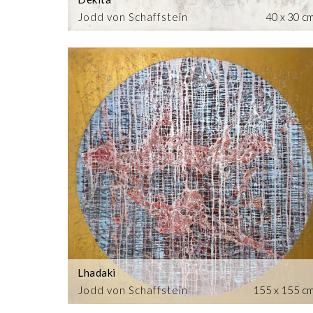
Jodd von Schaffstein
40 x 30 c
Lhadaki
Jodd von Schaffstein
155 x 155 c