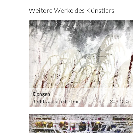
Weitere Werke des Künstlers
Dongan
Jodd von Schaffstein
80 x 100 c