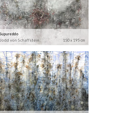
Supureddo
Jodd von Schaffstein
150 x 195 cm