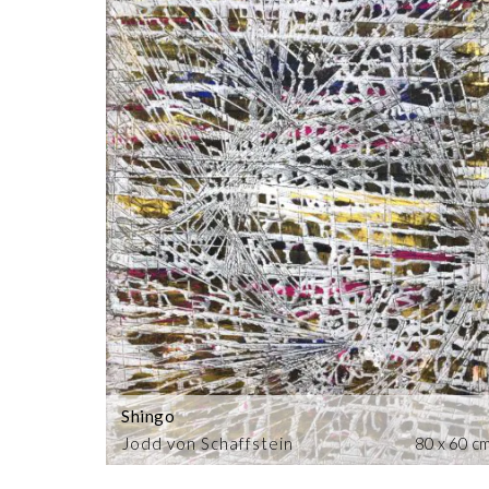
Shingo
Jodd von Schaffstein
80 x 60 c