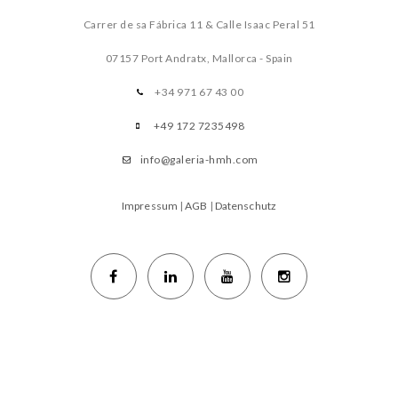
Carrer de sa Fábrica 11 & Calle Isaac Peral 51
07157 Port Andratx, Mallorca - Spain
+34 971 67 43 00
+49 172 7235498
info@galeria-hmh.com
Impressum
|
AGB
|
Datenschutz