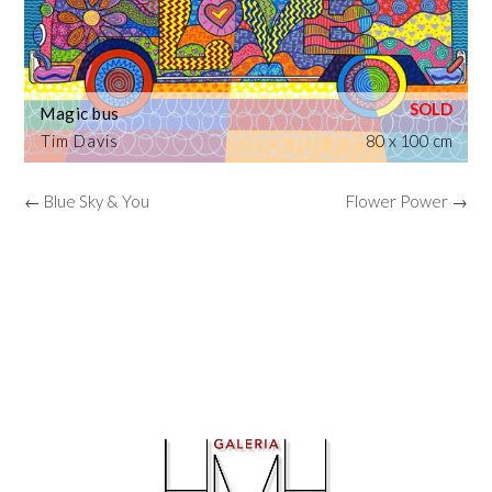
Magic bus
Tim Davis
80 x 100 cm
← Blue Sky & You
Flower Power →