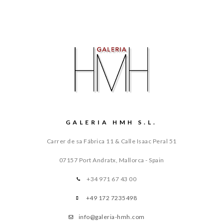
GALERIA HMH S.L.
Carrer de sa Fábrica 11 & Calle Isaac Peral 51
07157 Port Andratx, Mallorca - Spain
+34 971 67 43 00
+49 172 7235498
info@galeria-hmh.com