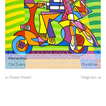
Motoretta
Tim Davis
70 x 60 cm
← Flower Power
Magic bus →