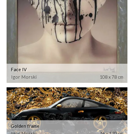
Face IV
Igor Morski
108 x 78 cm
Golden frame
Igor Morski
46 x 120 cm