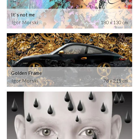
It´s not me
Igor Morski
180 x 130 cm
Golden Frame
Igor Morski
78 x 215 cm