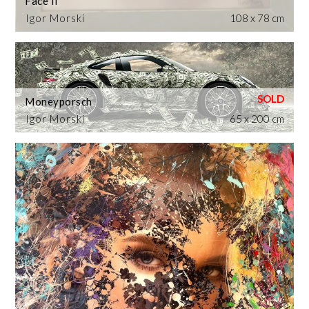
Face II
Igor Morski
108 x 78 cm
Moneyporsch
Igor Morski
65 x 200 cm