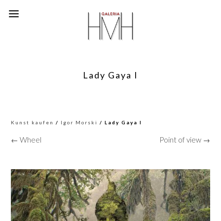
Lady Gaya I
Kunst kaufen
/
Igor Morski
/ Lady Gaya I
← Wheel
Point of view →