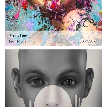
It´s not me
Igor Morski
180 x 130 cm