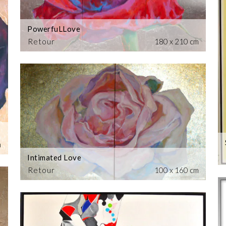
PowerfuLLove
Retour
180 x 210 cm
m
Intimated Love
Retour
100 x 160 cm