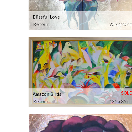
Blissful Love
Retour
90 x 120 c
Amazon Birds
Retour
131 x 85 c