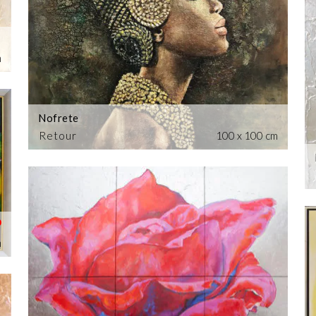
m
Nofrete
Retour
100 x 100 cm
m