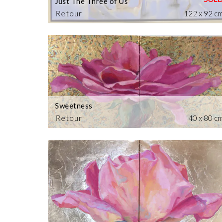
Just The Three of Us
Retour
122 x 92 c
Sweetness
Retour
40 x 80 c