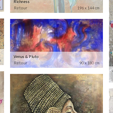
Richness
m
Retour
196 x 144 cm
Venus & Pluto
m
Retour
90 x 180 cm