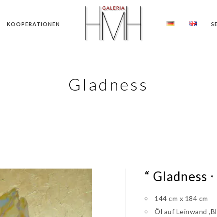
KOOPERATIONEN
S
Gladness
“ Gladness
”
144 cm x 184 cm
Öl auf Leinwand ,Bl