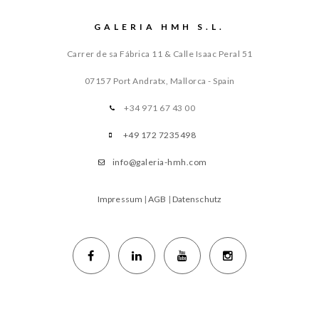
GALERIA HMH S.L.
Carrer de sa Fábrica 11 & Calle Isaac Peral 51
07157 Port Andratx, Mallorca - Spain
+34 971 67 43 00
+49 172 7235498
info@galeria-hmh.com
Impressum
|
AGB
|
Datenschutz