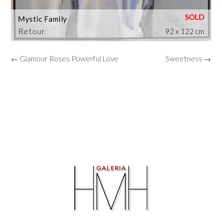
Mystic Family
Retour
92 x 122 cm
← Glamour Roses Powerful Love
Sweetness →