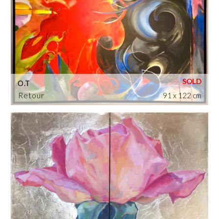
O.T
Retour
91 x 122 cm