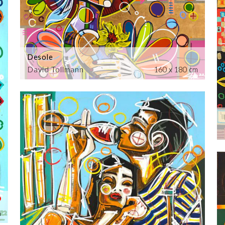
Desole
David Tollmann
160 x 180 cm
m