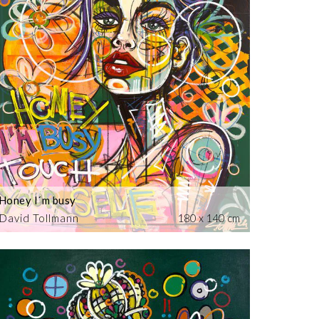
Honey I´m busy
David Tollmann
180 x 140 cm