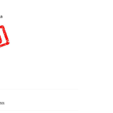
nn
ANN