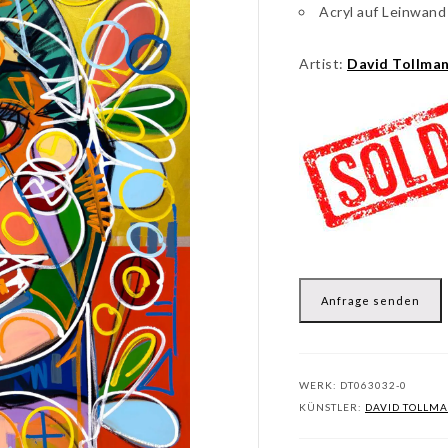
Acryl auf Leinwand
Artist:
David Tollma
Anfrage senden
WERK:
DT063032-0
KÜNSTLER:
DAVID TOLLM