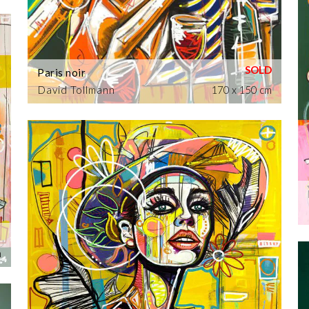
Paris noir
David Tollmann
170 x 150 cm
m