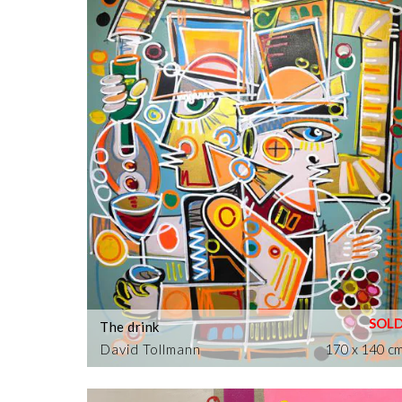
The drink
David Tollmann
170 x 140 c