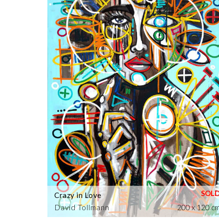
Crazy in Love
David Tollmann
200 x 120 c