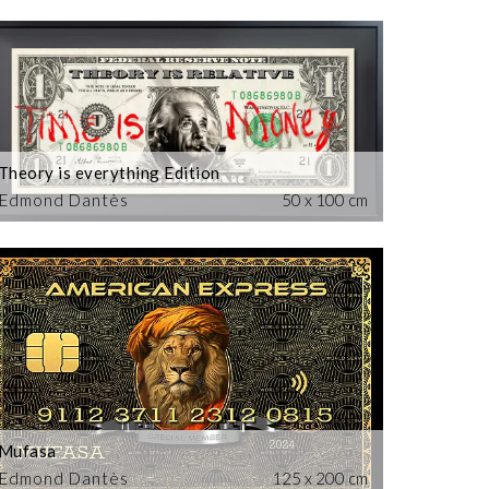
Theory is everything Edition
Edmond Dantès
50 x 100 cm
Mufasa
Edmond Dantès
125 x 200 cm