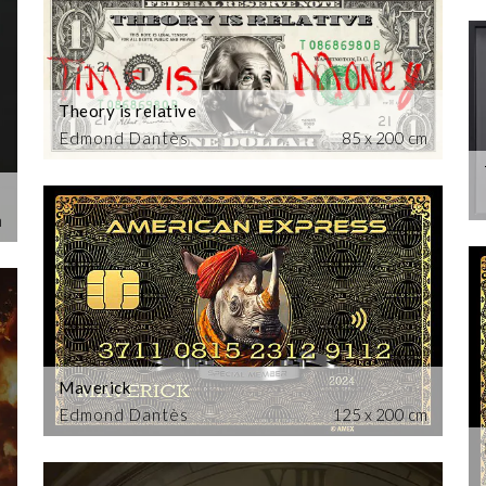
Theory is relative
Edmond Dantès
85 x 200 cm
m
Maverick
Edmond Dantès
125 x 200 cm