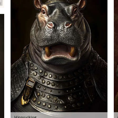
m
Hippoviking