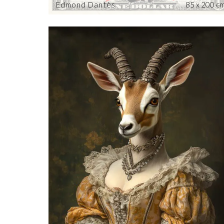
Edmond Dantès
85 x 200 c