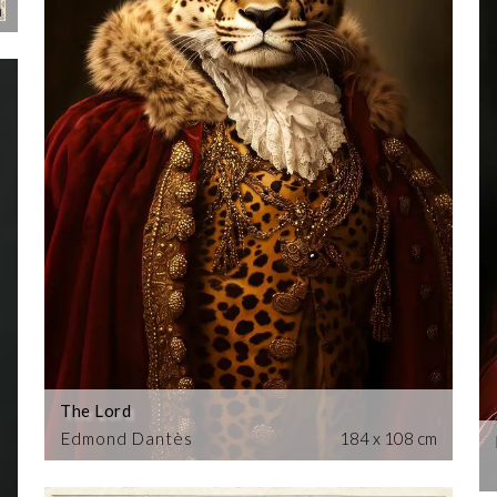
m
The Lord
Edmond Dantès
184 x 108 cm