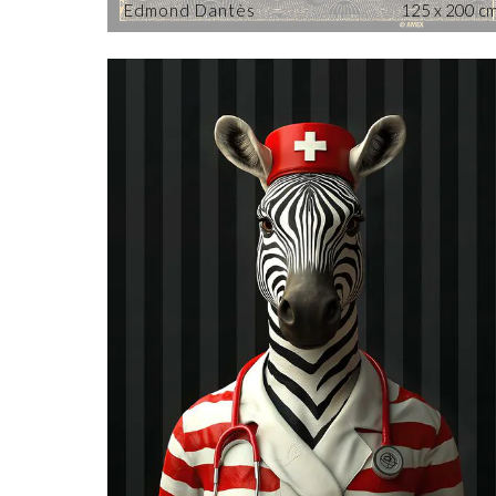
Edmond Dantès
125 x 200 c