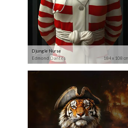
Djungle Nurse
Edmond Dantès
184 x 108 c