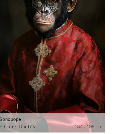
Bonopope
Edmond Dantès
184 x 108 cm