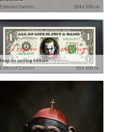
Edmond Dantès
184 x 108 cm
Keep on smiling Edition
Edmond Dantès
50 x 100 cm