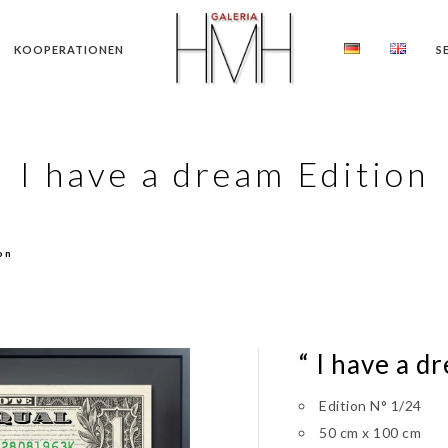
KOOPERATIONEN
S
I have a dream Edition
on
“ I have a d
Edition N° 1/24
50 cm x 100 cm