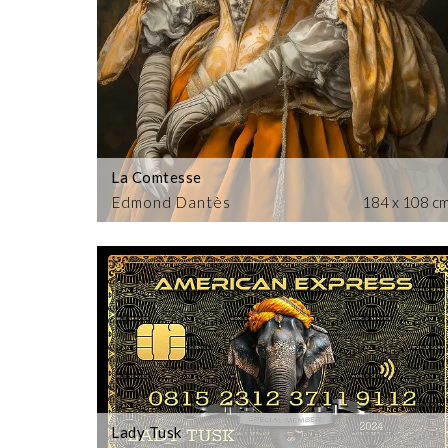
La Comtesse
Edmond Dantès
184 x 108 c
Lady Tusk