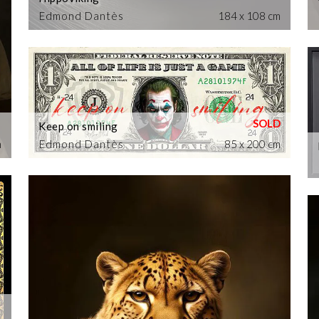
Edmond Dantès
184 x 108 cm
Keep on smiling
m
Edmond Dantès
85 x 200 cm