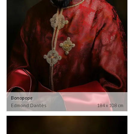
Bonopope
Edmond Dantès
184 x 108 cm