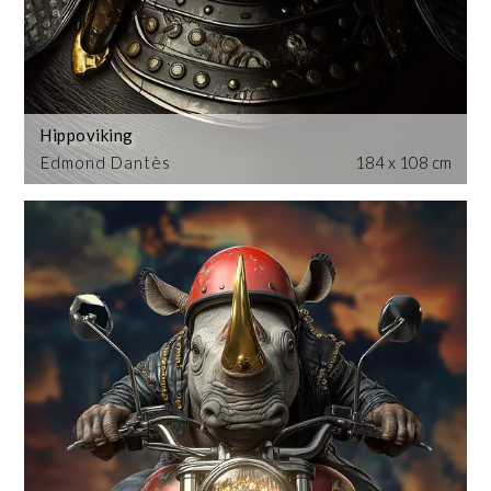
Hippoviking
Edmond Dantès
184 x 108 cm