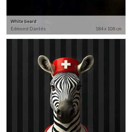
White beard
Edmond Dantès
184 x 108 cm