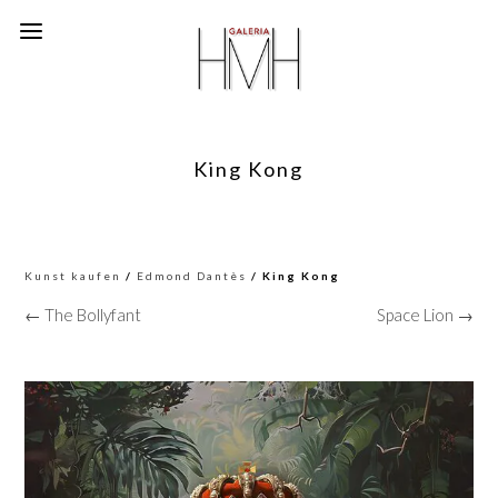
King Kong
Kunst kaufen
/
Edmond Dantès
/ King Kong
← The Bollyfant
Space Lion →