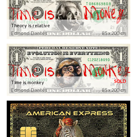
Theory is relative
Edmond Dantès
85 x 200 cm
Time is monkey
Edmond Dantès
85 x 200 cm