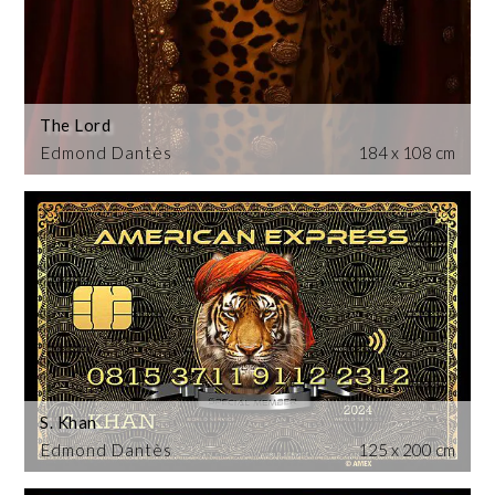
The Lord
Edmond Dantès
184 x 108 cm
S. Khan
Edmond Dantès
125 x 200 cm