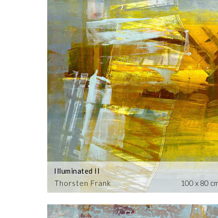
Illuminated II
Thorsten Frank
100 x 80 c