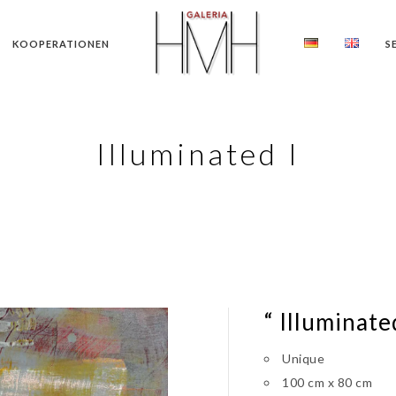
KOOPERATIONEN
S
Illuminated I
“ Illuminated
Unique
100 cm x 80 cm