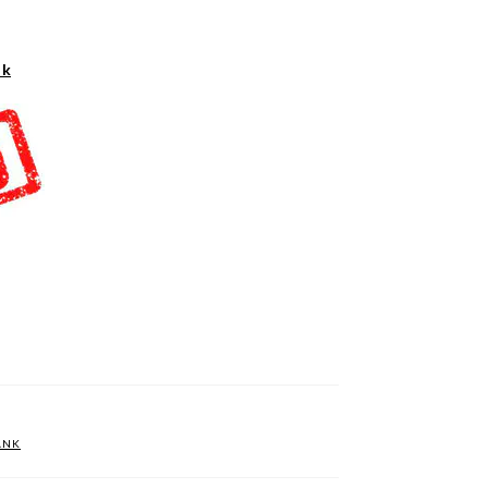
nk
ANK