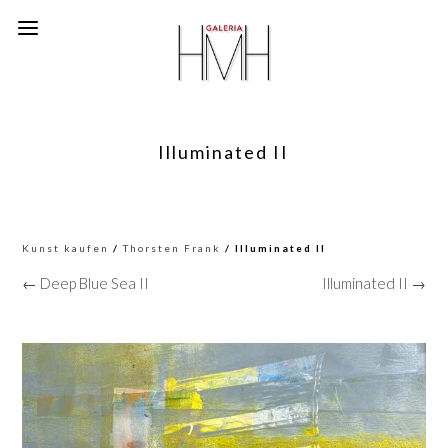
Illuminated II
Kunst kaufen
/
Thorsten Frank
/ Illuminated II
← Deep Blue Sea II
Illuminated II →