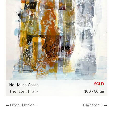
Not Much Green
Thorsten Frank
100 x 80 cm
← Deep Blue Sea II
Illuminated II →