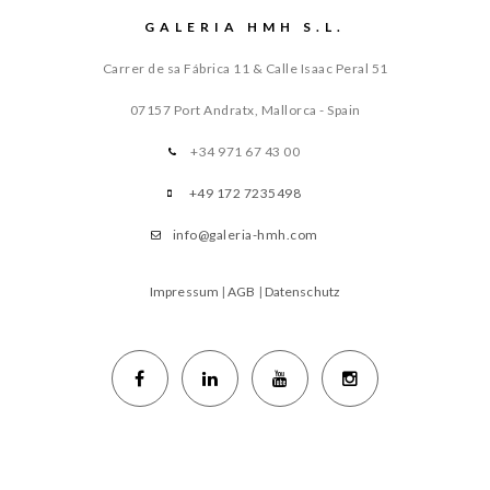
GALERIA HMH S.L.
Carrer de sa Fábrica 11 & Calle Isaac Peral 51
07157 Port Andratx, Mallorca - Spain
+34 971 67 43 00
+49 172 7235498
info@galeria-hmh.com
Impressum
|
AGB
|
Datenschutz