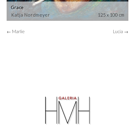
Grace
Katja Nordmeyer
125 x 100 cm
← Marlie
Lucia →