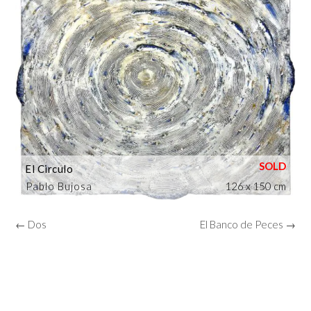
El Circulo
Pablo Bujosa
126 x 150 cm
← Dos
El Banco de Peces →