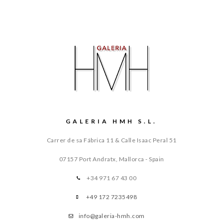
GALERIA HMH S.L.
Carrer de sa Fábrica 11 & Calle Isaac Peral 51
07157 Port Andratx, Mallorca - Spain
+34 971 67 43 00
+49 172 7235498
info@galeria-hmh.com