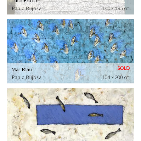
Tutti Frutti
Pablo Bujosa
140 x 185 cm
Mar Blau
Pablo Bujosa
101 x 200 cm