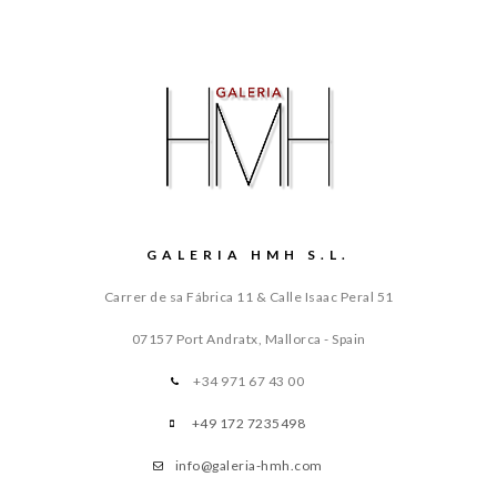
GALERIA HMH S.L.
Carrer de sa Fábrica 11 & Calle Isaac Peral 51
07157 Port Andratx, Mallorca - Spain
+34 971 67 43 00
+49 172 7235498
info@galeria-hmh.com