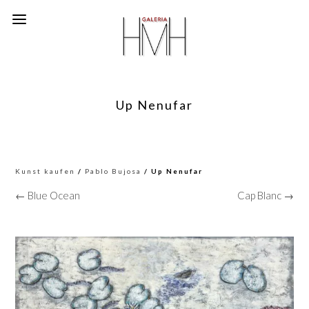
Up Nenufar
Kunst kaufen
/
Pablo Bujosa
/ Up Nenufar
← Blue Ocean
Cap Blanc →