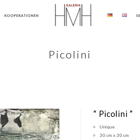
KOOPERATIONEN
S
Picolini
“ Picolini ”
Unique
30 cm x 30 cm