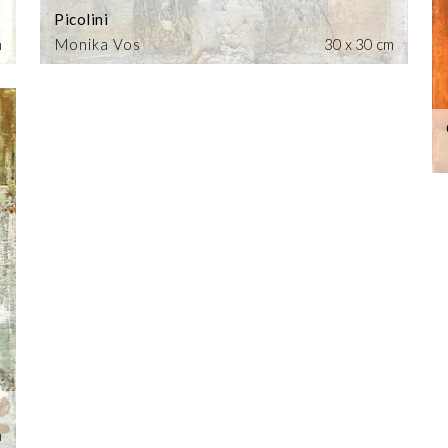
Picolini
m
Monika Vos
30 x 30 cm
m