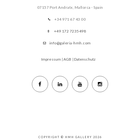
07157 Port Andratx, Mallorca - Spain
+34 971 67 43 00
+49 172 7235498
info@galeria-hmh.com
Impressum
|
AGB
|
Datenschutz
COPYRIGHT © HMH GALLERY 2026