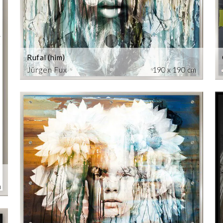
Rufal (him)
Jürgen Fux
190 x 190 cm
m