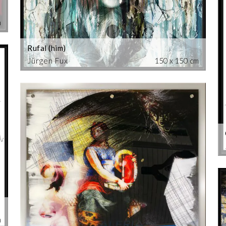
m
Rufal (him)
Jürgen Fux
150 x 150 cm
m