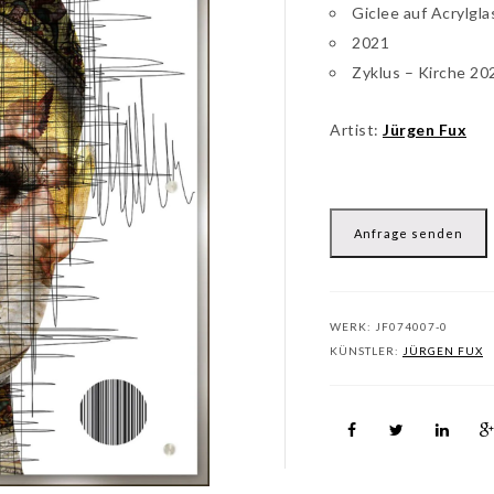
Giclee auf Acrylgla
2021
Zyklus – Kirche 20
Artist:
Jürgen Fux
Anfrage senden
WERK:
JF074007-0
KÜNSTLER:
JÜRGEN FUX