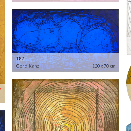
T87
Gerd Kanz
120 x 70 cm
m