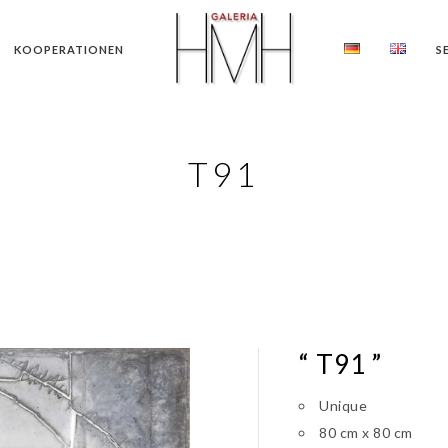
KOOPERATIONEN
S
T91
“ T91 ”
Unique
80 cm x 80 cm