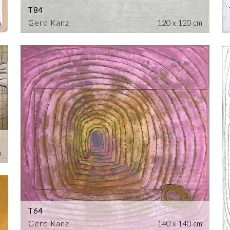
T84
m
Gerd Kanz
120 x 120 cm
m
T64
Gerd Kanz
140 x 140 cm