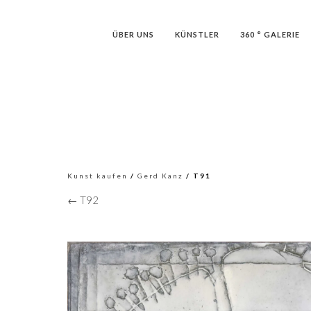
ÜBER UNS
KÜNSTLER
360 ° GALERIE
Kunst kaufen
/
Gerd Kanz
/ T91
← T92