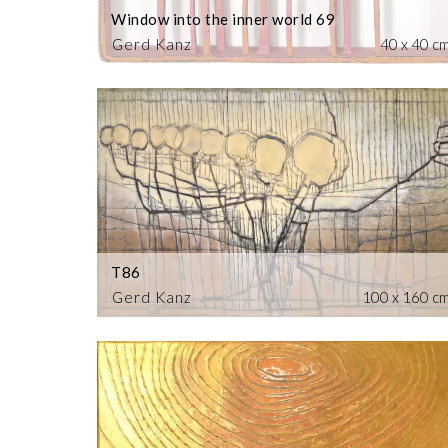
Window into the inner world 69
Gerd Kanz
40 x 40 c
T86
Gerd Kanz
100 x 160 c