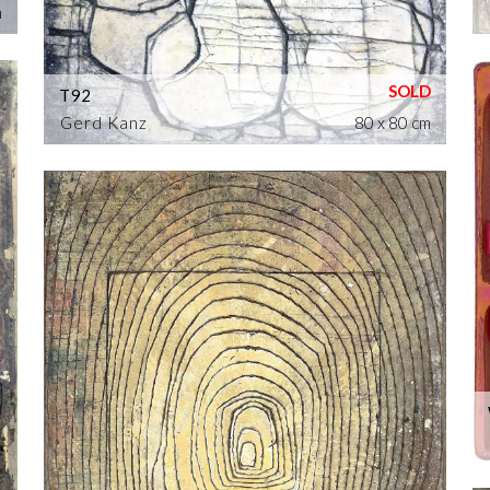
m
T92
Gerd Kanz
80 x 80 cm