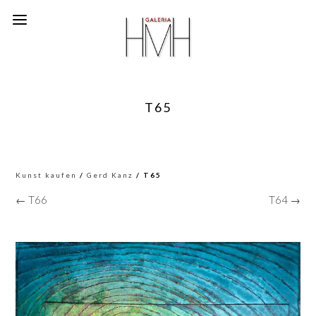
T65
Kunst kaufen
/
Gerd Kanz
/ T65
← T66
T64 →