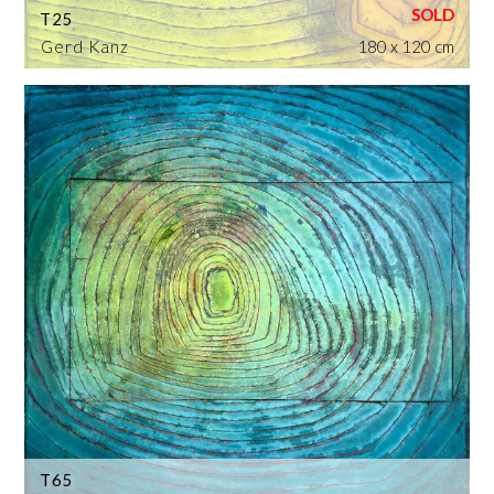
T25
Gerd Kanz
180 x 120 cm
T65