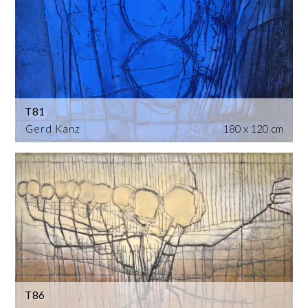
T81
Gerd Kanz
180 x 120 cm
T86