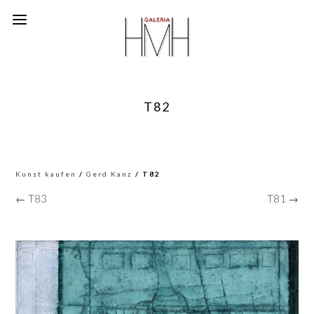
T82
Kunst kaufen
/
Gerd Kanz
/ T82
← T83
T81 →